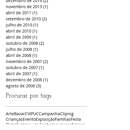
dezembro de 2014
(2)
2 posts
novembro de 2013
(1)
1 post
abril de 2011
(1)
1 post
setembro de 2010
(2)
2 posts
julho de 2010
(1)
1 post
abril de 2010
(1)
1 post
abril de 2009
(1)
1 post
outubro de 2008
(2)
2 posts
julho de 2008
(1)
1 post
abril de 2008
(1)
1 post
novembro de 2007
(2)
2 posts
outubro de 2007
(1)
1 post
abril de 2007
(1)
1 post
dezembro de 2006
(1)
1 post
agosto de 2006
(3)
3 posts
Procurar por tags
Arte
Bazar
CVIPUC
Campanha
Cliping
Crianças
Evento
Exposição
Famílias
Festa
Flickr
Ilumine um Sonho
Inauguração
Joias