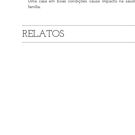
Uma casa em boas condições causa impacto na saúde
família.
RELATOS