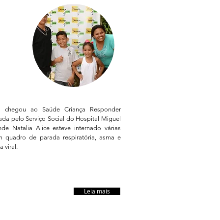
lia da
ia Alice
a chegou ao Saúde Criança Responder
da pelo Serviço Social do Hospital Miguel
de Natalia Alice esteve internado várias
m quadro de parada respiratória, asma e
 viral.
Leia mais