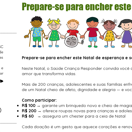
Prepare-se para encher este 
SC
de
as
Prepare-se para encher este Natal de esperança e so
 e
Neste Natal, o Saúde Criança Responder convida você a
ar
amor que transforma vidas.
s
Mais de 200 crianças, adolescentes e suas famílias en
de um Natal cheio de afeto, dignidade e alegria — e voc
Como participar:
R$ 100
→ garante um brinquedo novo e cheio de magi
O
R$ 200
→ oferece roupas novas para crianças e adole
R$ 60
→ assegura um chester para a ceia de Natal
Cada doação é um gesto que aquece corações e reno