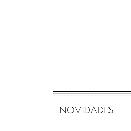
presta assistência a criança
atendidos na pediatria e/o
Hospitais Municipal Migue
e Instituto de Cardiologia Alo
IECAC, no Rio de Janeiro, e às
saiba mais
NOVIDADES