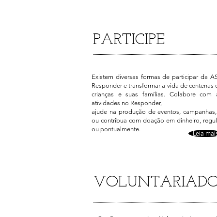
PARTICIPE
Existem diversas formas de participar da A
Responder e transformar a vida de centenas 
crianças e suas famílias. Colabore com 
atividades no Responder,
ajude na produção de eventos, campanhas,
ou contribua com doação em dinheiro, regul
ou pontualmente.
Leia mai
VOLUNTARIAD