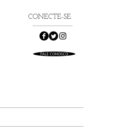
CONECTE-SE
:
al
s que
a,
FALE CONOSCO
rada e
l.