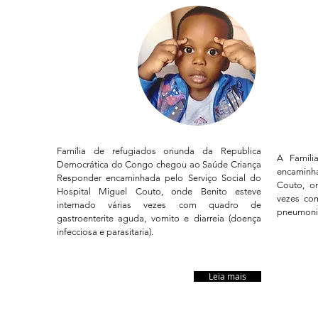
Família
Famí
do Benito
Natál
Família de refugiados oriunda da Republica
A Famíli
Democrática do Congo chegou ao Saúde Criança
encaminha
Responder encaminhada pelo Serviço Social do
Couto, on
Hospital Miguel Couto, onde Benito esteve
vezes co
internado várias vezes com quadro de
pneumonia
gastroenterite aguda, vomito e diarreia (doença
infecciosa e parasitaria).
Leia mais