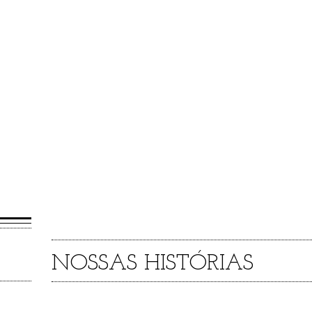
s e adolescentes
MISSÃO
u berçário dos
l Couto – HMMC
ysio de Castro –
Promover o bem-estar biopsicossoci
 suas famílias.
das crianças atendidas e suas família
vivem abaixo da linha da pobrez
compreendendo saúde de forma integ
como instrumento de inclusão socia
021 2512-1123
NOSSAS HISTÓRIAS