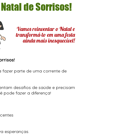
Natal de Sorrisos!
Vamos reinventar o Natal e
transformá-lo em uma festa
ainda mais inesquecível!
rrisos!
 fazer parte de uma corrente de
frentam desafios de saúde e precisam
ê pode fazer a diferença!
a
scentes
va esperanças.