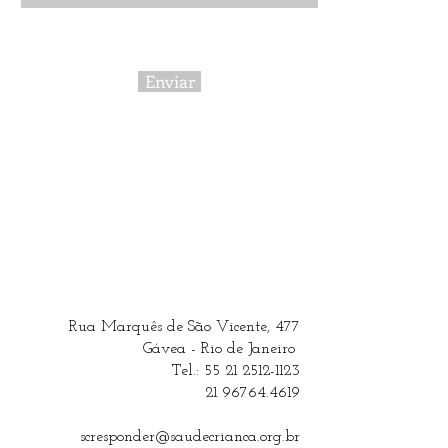
Enviar
Rua Marquês de São Vicente, 477
Gávea - Rio de Janeiro
Tel.:
55 21 2512-1123
21 96764.4619
scresponder@saudecrianca.org.br