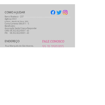
COMO AJUDAR
Banco Bradesco - 237
Agência: 0551
(Leblon - Ataulfo de Paiva, 983)
Conta Corrente:
084.811 - 5
Beneficiário:
Associação Saúde Criança Responder
CNPJ:
08.352.822
/0001- 43
PIX:
08.352.822
/0001- 43
ENDEREÇO
FALE CONOSCO
Rua Marquês de São Vicente,
55 21 2512.1123
nº 477 - Gávea
21
Rio de Janeiro 22451-047
96764.4619
contato@criancaresponder.org
SEGUNDA - QUINTA
09:00 - 18:00h