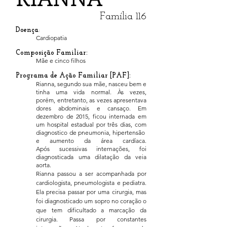
Família 116
Doença
:
Cardiopatia
Composição Familiar:
Mãe e cinco filhos
Programa de Ação Familiar [PAF]:
Rianna, segundo sua mãe, nasceu bem e
tinha uma vida normal. Às vezes,
porém, entretanto, as vezes apresentava
dores abdominais e cansaço. Em
dezembro de 2015, ficou internada em
um hospital estadual por três dias, com
diagnostico de pneumonia, hipertensão
e aumento da área cardíaca.
Após sucessivas internações, foi
diagnosticada uma dilatação da veia
aorta.
Rianna passou a ser acompanhada por
cardiologista, pneumologista e pediatra.
Ela precisa passar por uma cirurgia, mas
foi diagnosticado um sopro no coração o
que tem dificultado a marcação da
cirurgia. Passa por constantes